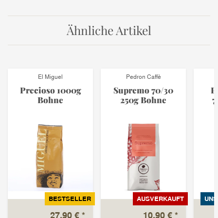
Ähnliche Artikel
El Miguel
Pedron Caffè
Precioso 1000g
Supremo 70/30
P
Bohne
250g Bohne
7
BESTSELLER
AUSVERKAUFT
UNS
27,90 €
*
10,90 €
*