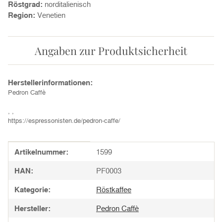
Röstgrad:
norditalienisch
Region:
Venetien
Angaben zur Produktsicherheit
Herstellerinformationen:
Pedron Caffè
, ,
https://espressonisten.de/pedron-caffe/
Produkteigenschaft
Wert
Artikelnummer:
1599
HAN:
PF0003
Kategorie:
Röstkaffee
Hersteller:
Pedron Caffè