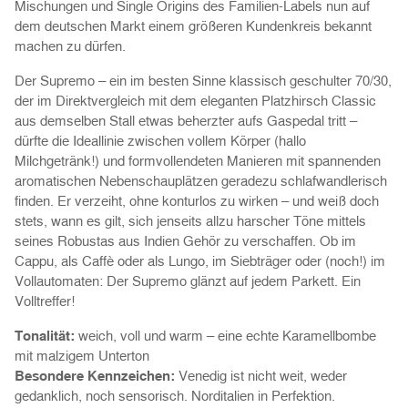
Mischungen und Single Origins des Familien-Labels nun auf
dem deutschen Markt einem größeren Kundenkreis bekannt
machen zu dürfen.
Der Supremo – ein im besten Sinne klassisch geschulter 70/30,
der im Direktvergleich mit dem eleganten Platzhirsch Classic
aus demselben Stall etwas beherzter aufs Gaspedal tritt –
dürfte die Ideallinie zwischen vollem Körper (hallo
Milchgetränk!) und formvollendeten Manieren mit spannenden
aromatischen Nebenschauplätzen geradezu schlafwandlerisch
finden. Er verzeiht, ohne konturlos zu wirken – und weiß doch
stets, wann es gilt, sich jenseits allzu harscher Töne mittels
seines Robustas aus Indien Gehör zu verschaffen. Ob im
Cappu, als Caffè oder als Lungo, im Siebträger oder (noch!) im
Vollautomaten: Der Supremo glänzt auf jedem Parkett. Ein
Volltreffer!
Tonalität:
weich, voll und warm – eine echte Karamellbombe
mit malzigem Unterton
Besondere Kennzeichen:
Venedig ist nicht weit, weder
gedanklich, noch sensorisch. Norditalien in Perfektion.