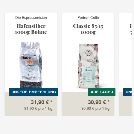
Die Espressonisten
Pedron Caffè
Hafensilber
Classic 85/15
P
1000g Bohne
1000g
7
UNSERE EMPFEHLUNG
AUF LAGER
UNS
31,90 €
*
30,90 €
*
31,90 € pro 1 kg
30,90 € pro 1 kg