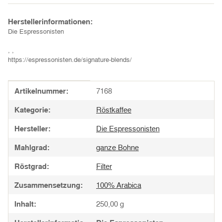
Herstellerinformationen:
Die Espressonisten
, ,
https://espressonisten.de/signature-blends/
Produkteigenschaft
Wert
Artikelnummer:
7168
Kategorie:
Röstkaffee
Hersteller:
Die Espressonisten
Mahlgrad:
ganze Bohne
Röstgrad:
Filter
Zusammensetzung:
100% Arabica
Inhalt:
250,00 g