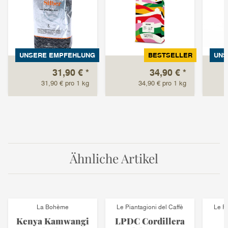
UNSERE EMPFEHLUNG
BESTSELLER
UNS
31,90 €
*
34,90 €
*
31,90 € pro 1 kg
34,90 € pro 1 kg
Ähnliche Artikel
La Bohème
Le Piantagioni del Caffè
Le Pi
Kenya Kamwangi
LPDC Cordillera