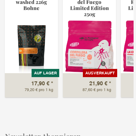
washed 226g
del Fuego
E
Bohne
Limited Edition
Lim
250g
AUF LAGER
AUSVERKAUFT
17,90 €
*
21,90 €
*
79,20 € pro 1 kg
87,60 € pro 1 kg