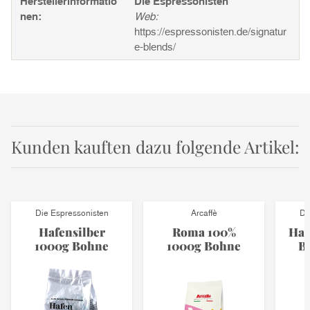
Herstellerinformatio
Die Espressonisten
nen:
Web:
https://espressonisten.de/signatur
e-blends/
Kunden kauften dazu folgende Artikel:
Die Espressonisten
Arcaffè
Di
Hafensilber
Roma 100%
Haf
1000g Bohne
1000g Bohne
B