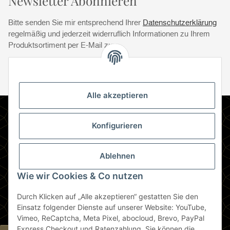
Newsletter Abonnieren
Bitte senden Sie mir entsprechend Ihrer
Datenschutzerklärung
regelmäßig und jederzeit widerruflich Informationen zu Ihrem
Produktsortiment per E-Mail zu.
Abonnie
Abonnieren
Newsletter Abonnieren
Alle akzeptieren
Informationen
Konfigurieren
Gesetzliche Informationen
Ablehnen
Zahlungsmethoden
Wie wir Cookies & Co nutzen
Durch Klicken auf „Alle akzeptieren“ gestatten Sie den
Berlin
Einsatz folgender Dienste auf unserer Website: YouTube,
Vimeo, ReCaptcha, Meta Pixel, abocloud, Brevo, PayPal
Express Checkout und Ratenzahlung. Sie können die